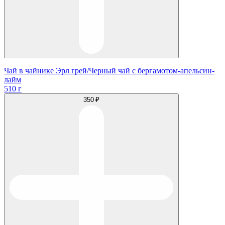
Чай в чайнике Эрл грей/Черный чай с бергамотом-апельсин-
лайм
510 г
350 ₽