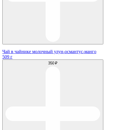
Чай в чайнике молочный улун-османтус-манго
509 г
350 ₽