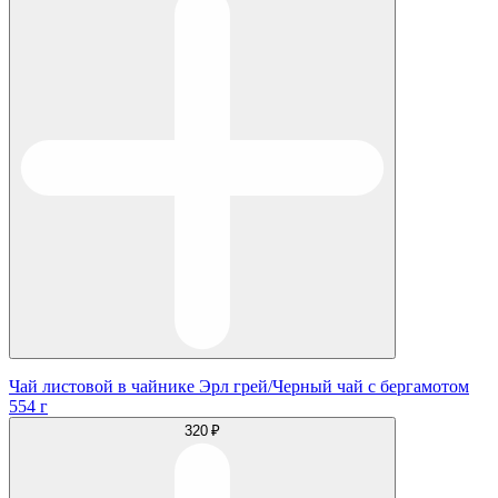
Чай листовой в чайнике Эрл грей/Черный чай с бергамотом
554 г
320 ₽