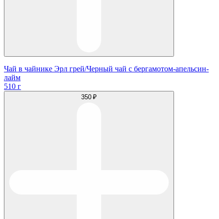
Чай в чайнике Эрл грей/Черный чай с бергамотом-апельсин-
лайм
510 г
350 ₽