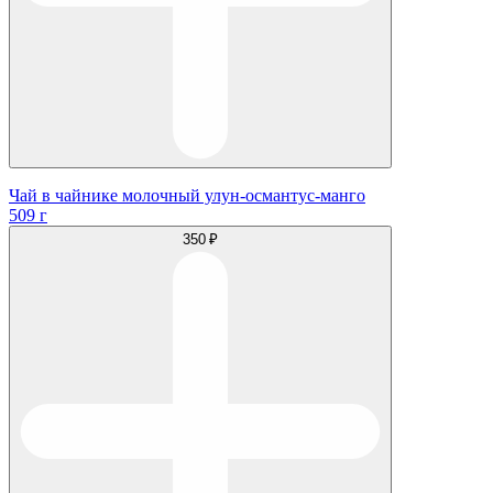
Чай в чайнике молочный улун-османтус-манго
509 г
350 ₽