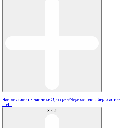
Чай листовой в чайнике Эрл грей/Черный чай с бергамотом
554 г
320 ₽