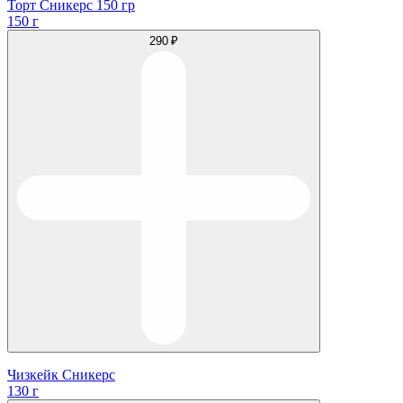
Торт Сникерс 150 гр
150 г
290 ₽
Чизкейк Сникерс
130 г