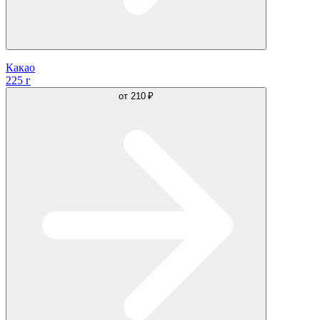
Какао
225 г
от
210 ₽