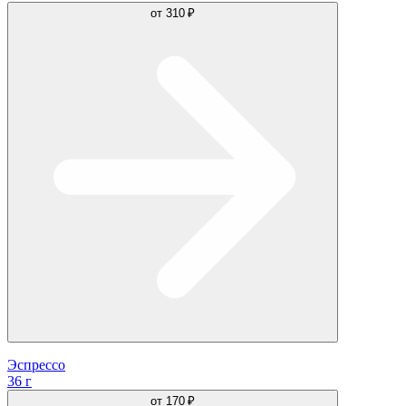
от
310 ₽
Эспрессо
36 г
от
170 ₽