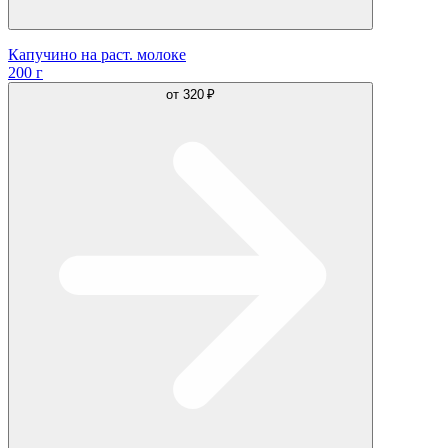
Капучино на раст. молоке
200 г
от
320 ₽