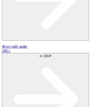
Флэт-уайт кофе
200 г
от
250 ₽