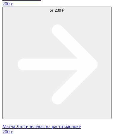
200 г
от
230 ₽
Матча Латте зеленая на растит.молоке
200 г