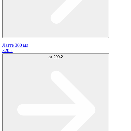
Латте 300 мл
320 г
от
290 ₽