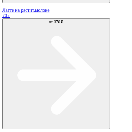
Латте на растит.молоке
70 г
от
370 ₽