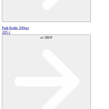
Раф Кофе 200мл
205 г
от
290 ₽