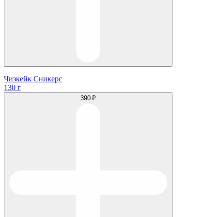
Чизкейк Сникерс
130 г
390 ₽