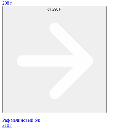
208 г
от
290 ₽
Раф малиновый б/к
210 г