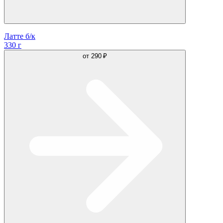
Латте б/к
330 г
от
290 ₽