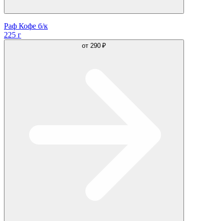
Раф Кофе б/к
225 г
от
290 ₽