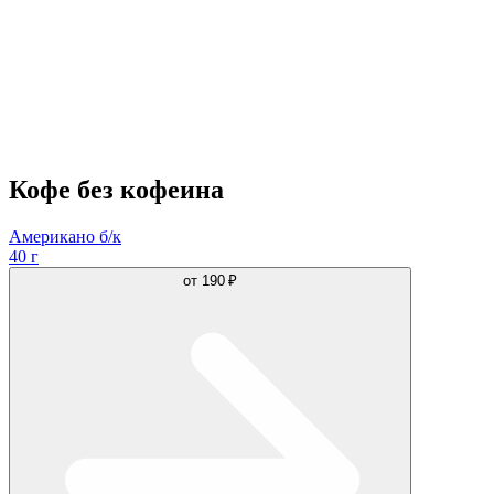
Кофе без кофеина
Американо б/к
40 г
от
190 ₽