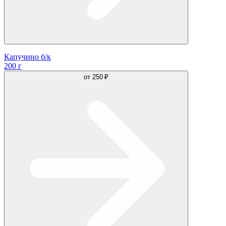
Капучино б/к
200 г
от
250 ₽