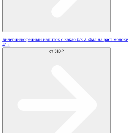
Бичерин/кофейный напиток с какао б/к 250мл на раст молоке
41 г
от
310 ₽