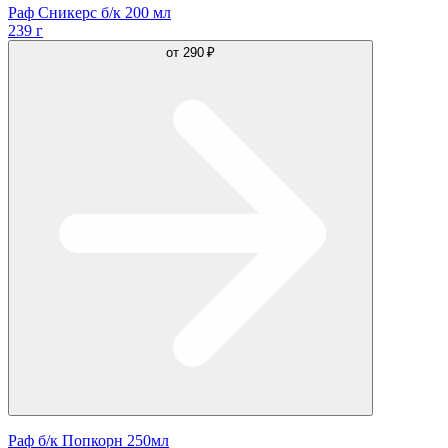
Раф Сникерс б/к 200 мл
239 г
от
290 ₽
Раф б/к Попкорн 250мл