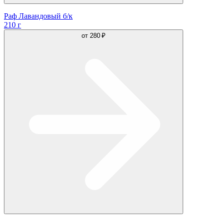
Раф Лавандовый б/к
210 г
от
280 ₽