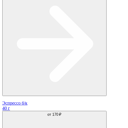
Эспрессо б/к
40 г
от
170 ₽