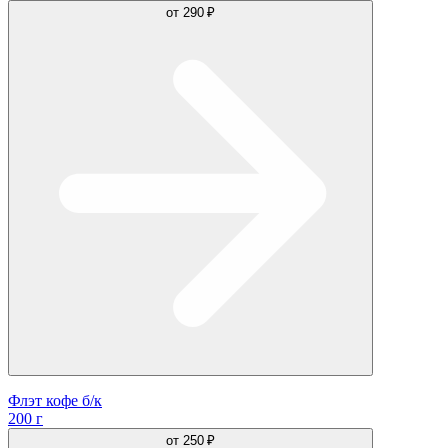
от
290 ₽
Флэт кофе б/к
200 г
от
250 ₽