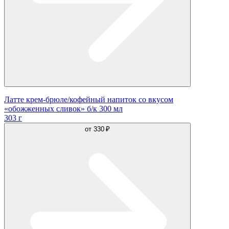
Латте крем-брюле/кофейный напиток со вкусом
«обожженных сливок» б/к 300 мл
303 г
от
330 ₽